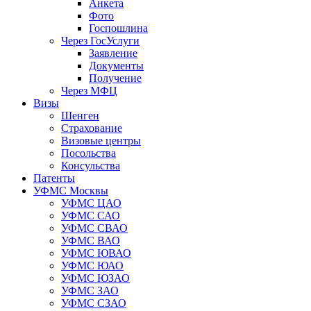
Анкета
Фото
Госпошлина
Через ГосУслуги
Заявление
Документы
Получение
Через МФЦ
Визы
Шенген
Страхование
Визовые центры
Посольства
Консульства
Патенты
УФМС Москвы
УФМС ЦАО
УФМС САО
УФМС СВАО
УФМС ВАО
УФМС ЮВАО
УФМС ЮАО
УФМС ЮЗАО
УФМС ЗАО
УФМС СЗАО