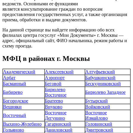
ведомств. Основными ее функциями
является консультирование граждан по вопросам
предоставления государственных услуг, а также организация
приема, обработки и выдачи документов.
На данной странице вы найдете информацию обо всех
филиалах центра госуслуг «Мои Документы» г. Москвы —
адрес, официальный сайт, ФИО начальника, режим работы и
схему проезда.
МФЦ в районах г. Москвы
Академический
Алексеевский
Алтуфьевский
Арбат
Аэропорт
Бабушкинский
Басманный
Беговой
Бескудниковский
Бирюлево
Бибирево
Бирюлево Западное
Восточное
Богородское
Братеево
Бутырский
Вешняки
Внуково
Войковский
Восточное
Восточное
Восточный
Дегунино
Измайлово
Выхино-Жулебино
Гагаринский
Головинский
Гольяново
Даниловский
Дмитровский