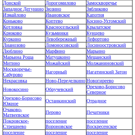
Донской
Дорогомилово
Замоскворечье
Западное Дегунино
Зюзино
Зябликово
Измайлово
Ивановское
Капотня
Коньково
Коптево
Косино-Ухтомский
Котловка
Красносельский
Крылатское
Крюково
Кузьминки
Кунцево
Куркино
Левобережный
Лефортово
Лианозово
Ломоносовский
Лосиноостровский
Люблино
Марфино
Марьино
Марьина Роща
Матушкино
Мещанский
Митино
Можайский
Молжаниновский
Москворечье-
Нагорный
Нагатинский Затон
Сабурово
Некрасовка
Ново-Переделкино
Новогиреево
Орехово-Борисово
Новокосино
Обручевский
Северное
Орехово-Борисово
Останкинский
Отрадное
Южное
Очаково-
Перово
Печатники
Матвеевское
Покровское-
поселение
поселение
Стрешнево
Вороновское
Воскресенское
поселение
поселение
поселение