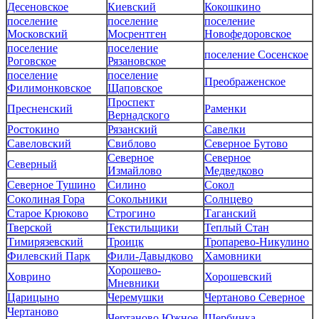
Десеновское
Киевский
Кокошкино
поселение
поселение
поселение
Московский
Мосрентген
Новофедоровское
поселение
поселение
поселение Сосенское
Роговское
Рязановское
поселение
поселение
Преображенское
Филимонковское
Щаповское
Проспект
Пресненский
Раменки
Вернадского
Ростокино
Рязанский
Савелки
Савеловский
Свиблово
Северное Бутово
Северное
Северное
Северный
Измайлово
Медведково
Северное Тушино
Силино
Сокол
Соколиная Гора
Сокольники
Солнцево
Старое Крюково
Строгино
Таганский
Тверской
Текстильщики
Теплый Стан
Тимирязевский
Троицк
Тропарево-Никулино
Филевский Парк
Фили-Давыдково
Хамовники
Хорошево-
Ховрино
Хорошевский
Мневники
Царицыно
Черемушки
Чертаново Северное
Чертаново
Чертаново Южное
Щербинка