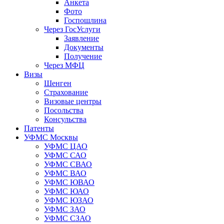
Анкета
Фото
Госпошлина
Через ГосУслуги
Заявление
Документы
Получение
Через МФЦ
Визы
Шенген
Страхование
Визовые центры
Посольства
Консульства
Патенты
УФМС Москвы
УФМС ЦАО
УФМС САО
УФМС СВАО
УФМС ВАО
УФМС ЮВАО
УФМС ЮАО
УФМС ЮЗАО
УФМС ЗАО
УФМС СЗАО