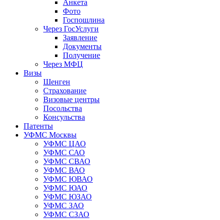
Анкета
Фото
Госпошлина
Через ГосУслуги
Заявление
Документы
Получение
Через МФЦ
Визы
Шенген
Страхование
Визовые центры
Посольства
Консульства
Патенты
УФМС Москвы
УФМС ЦАО
УФМС САО
УФМС СВАО
УФМС ВАО
УФМС ЮВАО
УФМС ЮАО
УФМС ЮЗАО
УФМС ЗАО
УФМС СЗАО