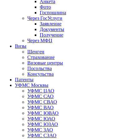
Анкета
Фото
Госпошлина
Через ГосУслуги
Заявление
Документы
Получение
Через МФЦ
Визы
Шенген
Страхование
Визовые центры
Посольства
Консульства
Патенты
УФМС Москвы
УФМС ЦАО
УФМС САО
УФМС СВАО
УФМС ВАО
УФМС ЮВАО
УФМС ЮАО
УФМС ЮЗАО
УФМС ЗАО
УФМС СЗАО