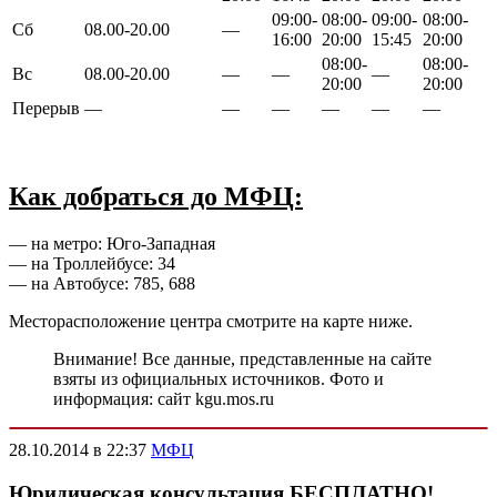
09:00-
08:00-
09:00-
08:00-
Сб
08.00-20.00
—
16:00
20:00
15:45
20:00
08:00-
08:00-
Вс
08.00-20.00
—
—
—
20:00
20:00
Перерыв
—
—
—
—
—
—
Как добраться до МФЦ:
— на метро: Юго-Западная
— на Троллейбусе: 34
— на Автобусе: 785, 688
Месторасположение центра смотрите на карте ниже.
Внимание! Все данные, представленные на сайте
взяты из официальных источников. Фото и
информация: сайт kgu.mos.ru
28.10.2014 в 22:37
МФЦ
Юридическая консультация БЕСПЛАТНО!