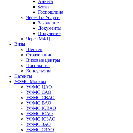
Анкета
Фото
Госпошлина
Через ГосУслуги
Заявление
Документы
Получение
Через МФЦ
Визы
Шенген
Страхование
Визовые центры
Посольства
Консульства
Патенты
УФМС Москвы
УФМС ЦАО
УФМС САО
УФМС СВАО
УФМС ВАО
УФМС ЮВАО
УФМС ЮАО
УФМС ЮЗАО
УФМС ЗАО
УФМС СЗАО