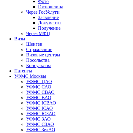
Фото
Госпошлина
Через ГосУслуги
Заявление
Документы
Получение
Через МФЦ
Визы
Шенген
Страхование
Визовые центры
Посольства
Консульства
Патенты
УФМС Москвы
УФМС ЦАО
УФМС САО
УФМС СВАО
УФМС ВАО
УФМС ЮВАО
УФМС ЮАО
УФМС ЮЗАО
УФМС ЗАО
УФМС СЗАО
УФМС ЗелАО