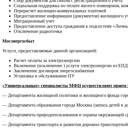
Сбор документов для снятия с регистрационного учета
Социальная поддержка по оплате жилого помещения, ком
Перерасчет жилищно-коммунальных платежей
Предоставление информации (документов) жилищного у
Миграционный учет
Предоставление доступа гражданам к подсистеме «Личн
Отключение радиоточки
Мосэнергосбыт
Услуги, предоставляемые данной организацией:
Расчет оплаты за электроэнергию
Включение (исключение ) услуги электроэнергии из ЕПД
Заключение договоров энергоснабжения
Установка и обслуживание ПУ
«Универсальные» специалисты МФЦ осуществляют прием и
— Департамента жилищной политики и жилищного фонда город
— Департамента образования города Москвы (запись детей в 
— Департамента природопользования и охраны окружающей ср
— Департамента транспорта и развития дорожно-транспортно