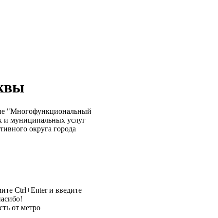
сквы
ние "Многофункциональный
х и муниципальных услуг
тивного округа города
те Ctrl+Enter и введите
пасибо!
сть от метро