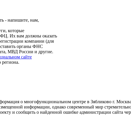
ть - напишите, нам,
ги, которые
МФЦ. Их вам должны оказать
регистрации компании (для
оставить органы ФНС
ата, МВД России и другие.
циальном сайте
 региона.
формация о многофункциональном центре в Зябликово г. Москва
азмещенной информации, однако современный мир стремительно м
оекту и сообщить о найденной ошибке администрации сайта чер