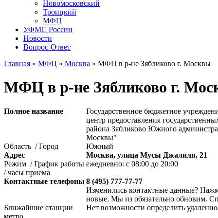
Новомосковский
Троицкий
МФЦ
УФМС России
Новости
Вопрос-Ответ
Главная
»
МФЦ
»
Москва
»
МФЦ в р-не Зябликово г. Москвы
МФЦ в р-не Зябликово г. Мо
Полное название
Государственное бюджетное учрежде
центр предоставления государственны
района Зябликово Южного администра
Москвы"
Область / Город
Южный
Адрес
Москва, улица Мусы Джалиля, 21
Режим / График работы
ежедневно: с 08:00 до 20:00
/ часы приема
Контактные телефоны
8 (495) 777-77-77
Изменились контактные данные? Нажми
новые. Мы из обязательно обновим. С
Ближайшие станции
Нет возможности определить удаленно
метро