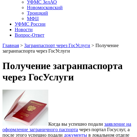
УФМС ЗелАО
Новомосковский
Троицкий
МФЦ
УФМС России
Новости
Вопрос-Ответ
Главная
>
Загранпаспорт через ГосУслуги
> Получение
загранпаспорта через ГосУслуги
Получение загранпаспорта
через ГосУслуги
Когда вы успешно подали
заявление на
оформление заграничного паспорта
через портал Госуслуг, а
после этого успешно подали
документы
в локальном отделе