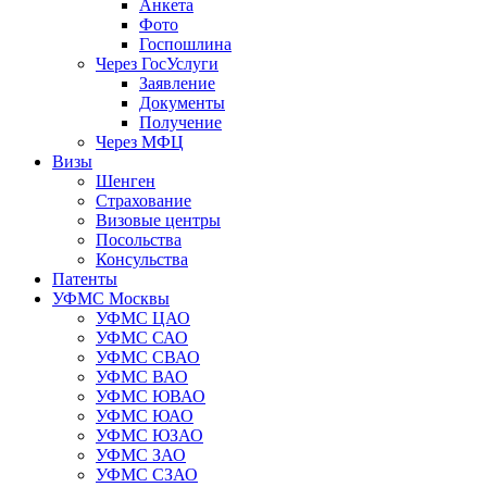
Анкета
Фото
Госпошлина
Через ГосУслуги
Заявление
Документы
Получение
Через МФЦ
Визы
Шенген
Страхование
Визовые центры
Посольства
Консульства
Патенты
УФМС Москвы
УФМС ЦАО
УФМС САО
УФМС СВАО
УФМС ВАО
УФМС ЮВАО
УФМС ЮАО
УФМС ЮЗАО
УФМС ЗАО
УФМС СЗАО