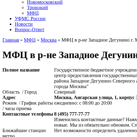
Новомосковский
Троицкий
МФЦ
УФМС России
Новости
Вопрос-Ответ
Главная
»
МФЦ
»
Москва
»
МФЦ в р-не Западное Дегунино г.
МФЦ в р-не Западное Дегунин
Полное название
Государственное бюджетное учрежде
центр предоставления государственны
района Западное Дегунино Северного 
города Москвы"
Область / Город
Северный
Адрес
Москва, Ангарская улица, 1, корпус 
Режим / График работы
ежедневно: с 08:00 до 20:00
/ часы приема
Контактные телефоны
8 (495) 777-77-77
Изменились контактные данные? Нажми
новые. Мы из обязательно обновим. С
Ближайшие станции
Нет возможности определить удаленно
метро