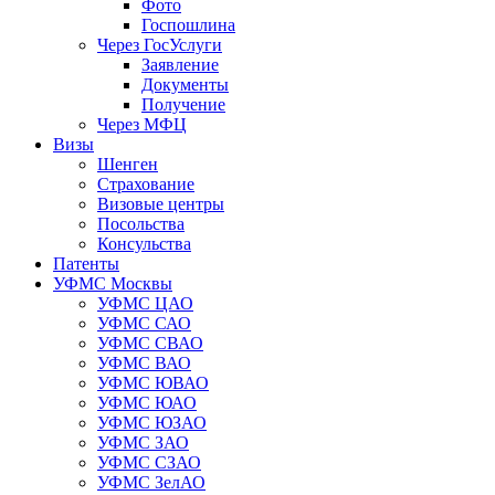
Фото
Госпошлина
Через ГосУслуги
Заявление
Документы
Получение
Через МФЦ
Визы
Шенген
Страхование
Визовые центры
Посольства
Консульства
Патенты
УФМС Москвы
УФМС ЦАО
УФМС САО
УФМС СВАО
УФМС ВАО
УФМС ЮВАО
УФМС ЮАО
УФМС ЮЗАО
УФМС ЗАО
УФМС СЗАО
УФМС ЗелАО