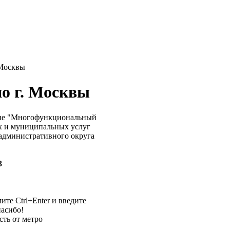
 Москвы
о г. Москвы
ние "Многофункциональный
х и муниципальных услуг
административного округа
3
те Ctrl+Enter и введите
пасибо!
сть от метро