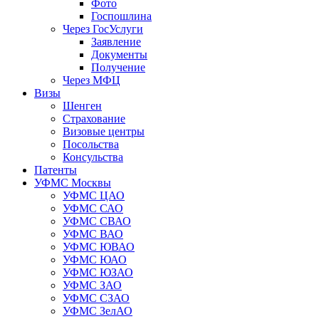
Фото
Госпошлина
Через ГосУслуги
Заявление
Документы
Получение
Через МФЦ
Визы
Шенген
Страхование
Визовые центры
Посольства
Консульства
Патенты
УФМС Москвы
УФМС ЦАО
УФМС САО
УФМС СВАО
УФМС ВАО
УФМС ЮВАО
УФМС ЮАО
УФМС ЮЗАО
УФМС ЗАО
УФМС СЗАО
УФМС ЗелАО