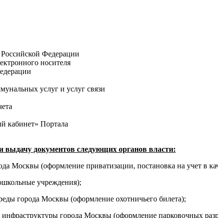
 Российской Федерации
лектронного носителя
Федерации
мунальных услуг и услуг связи
чета
ый кабинет» Портала
 выдачу документов следующих органов власти:
а Москвы (оформление приватизации, постановка на учет в к
дошкольные учреждения);
еды города Москвы (оформление охотничьего билета);
й инфраструктуры города Москвы (оформление парковочных раз