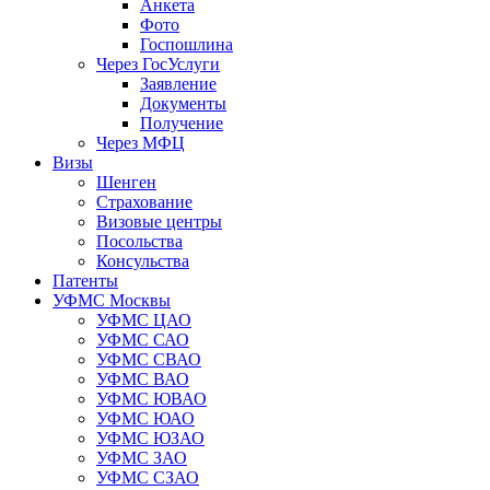
Анкета
Фото
Госпошлина
Через ГосУслуги
Заявление
Документы
Получение
Через МФЦ
Визы
Шенген
Страхование
Визовые центры
Посольства
Консульства
Патенты
УФМС Москвы
УФМС ЦАО
УФМС САО
УФМС СВАО
УФМС ВАО
УФМС ЮВАО
УФМС ЮАО
УФМС ЮЗАО
УФМС ЗАО
УФМС СЗАО