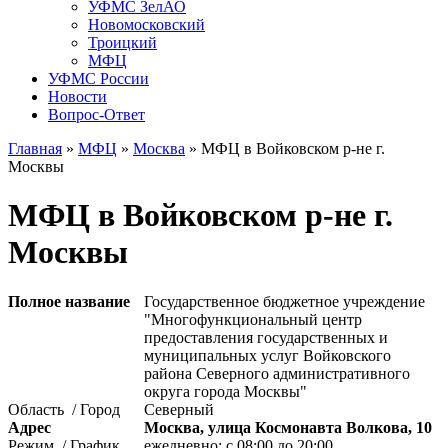
УФМС ЗелАО
Новомосковский
Троицкий
МФЦ
УФМС России
Новости
Вопрос-Ответ
Главная
»
МФЦ
»
Москва
»
МФЦ в Войковском р-не г.
Москвы
МФЦ в Войковском р-не г.
Москвы
Полное название
Государственное бюджетное учреждение
"Многофункциональный центр
предоставления государственных и
муниципальных услуг Войковского
района Северного административного
округа города Москвы"
Область / Город
Северный
Адрес
Москва, улица Космонавта Волкова, 10
Режим / График
ежедневно: с 08:00 до 20:00