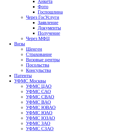
Анкета
Фото
Госпошлина
Через ГосУслуги
Заявление
Документы
Получение
Через МФЦ
Визы
Шенген
Страхование
Визовые центры
Посольства
Консульства
Патенты
УФМС Москвы
УФМС ЦАО
УФМС САО
УФМС СВАО
УФМС ВАО
УФМС ЮВАО
УФМС ЮАО
УФМС ЮЗАО
УФМС ЗАО
УФМС СЗАО