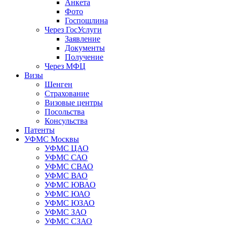
Анкета
Фото
Госпошлина
Через ГосУслуги
Заявление
Документы
Получение
Через МФЦ
Визы
Шенген
Страхование
Визовые центры
Посольства
Консульства
Патенты
УФМС Москвы
УФМС ЦАО
УФМС САО
УФМС СВАО
УФМС ВАО
УФМС ЮВАО
УФМС ЮАО
УФМС ЮЗАО
УФМС ЗАО
УФМС СЗАО