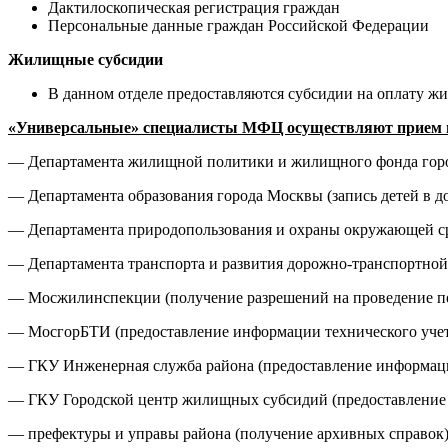
Дактилоскопическая регистрация граждан
Персональные данные граждан Российской Федерации
Жилищные субсидии
В данном отделе предоставляются субсидии на оплату 
«Универсальные» специалисты МФЦ осуществляют прием и
— Департамента жилищной политики и жилищного фонда город
— Департамента образования города Москвы (запись детей в 
— Департамента природопользования и охраны окружающей ср
— Департамента транспорта и развития дорожно-транспортно
— Мосжилинспекции (получение разрешений на проведение п
— МосгорБТИ (предоставление информации технического уче
— ГКУ Инженерная служба района (предоставление информации
— ГКУ Городской центр жилищных субсидий (предоставление 
— префектуры и управы района (получение архивных справок)