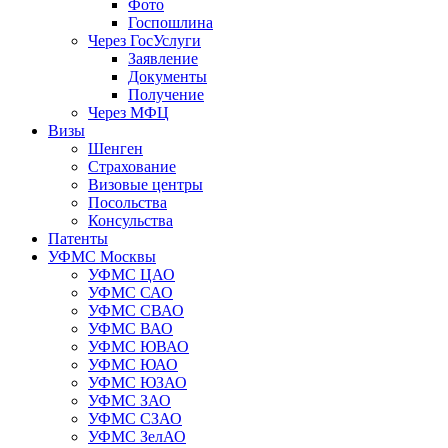
Фото
Госпошлина
Через ГосУслуги
Заявление
Документы
Получение
Через МФЦ
Визы
Шенген
Страхование
Визовые центры
Посольства
Консульства
Патенты
УФМС Москвы
УФМС ЦАО
УФМС САО
УФМС СВАО
УФМС ВАО
УФМС ЮВАО
УФМС ЮАО
УФМС ЮЗАО
УФМС ЗАО
УФМС СЗАО
УФМС ЗелАО