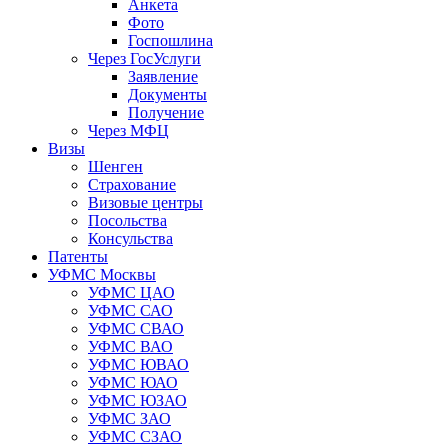
Анкета
Фото
Госпошлина
Через ГосУслуги
Заявление
Документы
Получение
Через МФЦ
Визы
Шенген
Страхование
Визовые центры
Посольства
Консульства
Патенты
УФМС Москвы
УФМС ЦАО
УФМС САО
УФМС СВАО
УФМС ВАО
УФМС ЮВАО
УФМС ЮАО
УФМС ЮЗАО
УФМС ЗАО
УФМС СЗАО