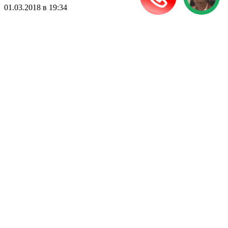
01.03.2018 в 19:34
Юридическая консультация БЕСПЛАТНО!
Задать вопрос
Есть вопросы по оформлению загранпаспорта? Задавай!
Новости
Армения приглашает на дегустацию вина
Чехия проведет средневековый фестиваль
Мьянма ускорила выдачу электронных виз
Таиланд проведет гастрономический фестиваль
Япония введет туристический налог
Читать все новости
Патенты на работу
Посольства в РФ
Консульства в РФ
Визовые центры
Визы