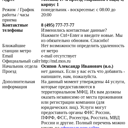
корпус 1
Режим / График
понедельник - воскресенье: с 08:00 до
работы / часы
20:00
приема
Контактные
8 (495) 777-77-77
телефоны
Изменились контактные данные?
Нажмите Ctrl+Enter и введите новые. Мы
из обязательно обновим. Спасибо!
Ближайшие
Нет возможности определить удаленность
станции метро
от метро
Email
e-mail отсутствует
Официальный сайт
http://md.mos.ru
Начальник отдела
Осипов Александр Иванович (и.о.)
Проезд
нет данных. Если у вас есть что добавить -
напишите, нам, пожалуйста.
Дополнительная
На данный момент утверждены 44 услуги,
информация
которые предоставляются в
территориальном МФЦ. Их вам должны
оказать независимо от места проживания
или регистрации компании (для
юридических лиц). Услуги могут
предоставить органы ФНС России,
ПФРФ, ФСС, Росеестра, Росстата, МВД
России и другие. Полный перечень можно
узнать на
официальном сайте