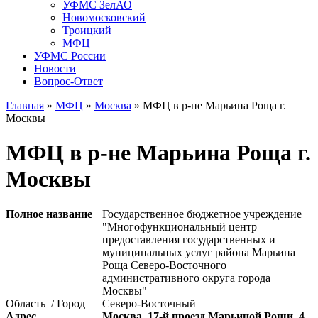
УФМС ЗелАО
Новомосковский
Троицкий
МФЦ
УФМС России
Новости
Вопрос-Ответ
Главная
»
МФЦ
»
Москва
»
МФЦ в р-не Марьина Роща г.
Москвы
МФЦ в р-не Марьина Роща г.
Москвы
Полное название
Государственное бюджетное учреждение
"Многофункциональный центр
предоставления государственных и
муниципальных услуг района Марьина
Роща Северо-Восточного
административного округа города
Москвы"
Область / Город
Северо-Восточный
Адрес
Москва, 17-й проезд Марьиной Рощи, 4,