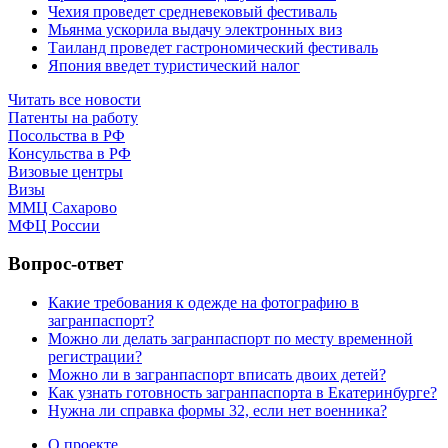
Чехия проведет средневековый фестиваль
Мьянма ускорила выдачу электронных виз
Таиланд проведет гастрономический фестиваль
Япония введет туристический налог
Читать все новости
Патенты на работу
Посольства в РФ
Консульства в РФ
Визовые центры
Визы
ММЦ Сахарово
МФЦ России
Вопрос-ответ
Какие требования к одежде на фотографию в
загранпаспорт?
Можно ли делать загранпаспорт по месту временной
регистрации?
Можно ли в загранпаспорт вписать двоих детей?
Как узнать готовность загранпаспорта в Екатеринбурге?
Нужна ли справка формы 32, если нет военника?
О проекте