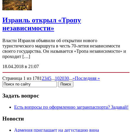
Израиль открыл «Тропу
независимости»
Власти Израиля объявили об открытии нового
туристического маршрута в честь 70-летия независимости
своего государства. Он называется «Тропа независимости» и
проходит […]
18.04.2018 в 21:07
Страница 1 из 178
1
2
3
4
5
...
10
20
30
...
»
Последняя »
Задать вопрос
Есть вопросы по оформлению загранпаспорта? Задавай!
Новости
Армения приглашает на дегустацию вина