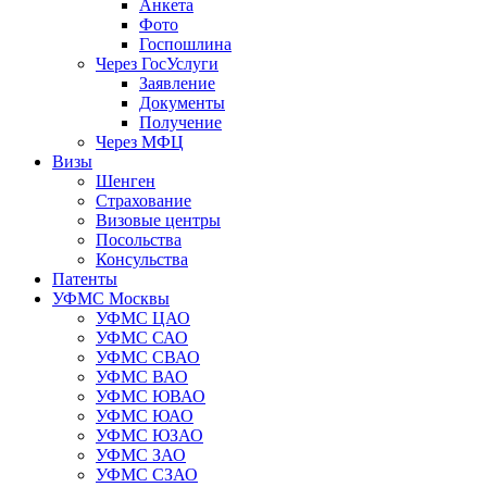
Анкета
Фото
Госпошлина
Через ГосУслуги
Заявление
Документы
Получение
Через МФЦ
Визы
Шенген
Страхование
Визовые центры
Посольства
Консульства
Патенты
УФМС Москвы
УФМС ЦАО
УФМС САО
УФМС СВАО
УФМС ВАО
УФМС ЮВАО
УФМС ЮАО
УФМС ЮЗАО
УФМС ЗАО
УФМС СЗАО