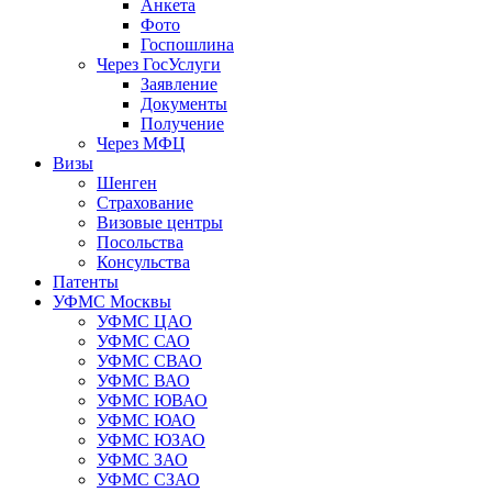
Анкета
Фото
Госпошлина
Через ГосУслуги
Заявление
Документы
Получение
Через МФЦ
Визы
Шенген
Страхование
Визовые центры
Посольства
Консульства
Патенты
УФМС Москвы
УФМС ЦАО
УФМС САО
УФМС СВАО
УФМС ВАО
УФМС ЮВАО
УФМС ЮАО
УФМС ЮЗАО
УФМС ЗАО
УФМС СЗАО