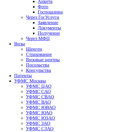
Анкета
Фото
Госпошлина
Через ГосУслуги
Заявление
Документы
Получение
Через МФЦ
Визы
Шенген
Страхование
Визовые центры
Посольства
Консульства
Патенты
УФМС Москвы
УФМС ЦАО
УФМС САО
УФМС СВАО
УФМС ВАО
УФМС ЮВАО
УФМС ЮАО
УФМС ЮЗАО
УФМС ЗАО
УФМС СЗАО