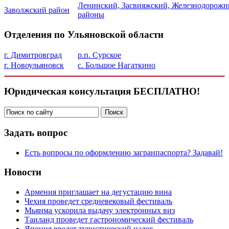
Ленинский, Засвияжский, Железнодорож
Заволжский район
районы
Отделения по Ульяновской области
г. Димитровград
р.п. Сурское
г. Новоульяновск
с. Большое Нагаткино
Юридическая консультация БЕСПЛАТНО!
Задать вопрос
Есть вопросы по оформлению загранпаспорта? Задавай!
Новости
Армения приглашает на дегустацию вина
Чехия проведет средневековый фестиваль
Мьянма ускорила выдачу электронных виз
Таиланд проведет гастрономический фестиваль
Япония введет туристический налог