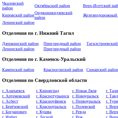
Чкаловский
Октябрьский район
Верх-Исетский ра
район
Орджоникидзевский
Кировский район
Железнодорожный
район
Ленинский район
Отделения по г. Нижний Тагил
Дзержинский район
Пригородный район
Тагилстроевский
Ленинский район
Пригородный район
Отделения по г. Каменск-Уральский
Каменский район
Красногорский район
Синарский райо
Отделения по Свердловской области
г. Алапаевск
г. Кировград
г. Новая Ляля
г. Тал
г. Артемовский
г. Краснотурьинск
г. Новоуральск
г. Тав
г. Асбест
г. Красноуфимск
г. Первоуральск
г. Тур
г. Берёзовский
г. Красноуральск
г. Полевской
г. Ве
г. Богданович
г. Кушва
г. Ревда
г. Вер
г. Ирбит
г. Лесной
г. Реж
г. Вер