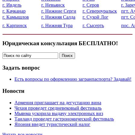
г. Ивдель
г. Невьянск
г. Серов
г. Зар
г. Качканар
г. Нижние Серги
г. Североуральск
пгт. А
г. Камышлов
г. Нижняя Салда
г. Сухой Лог
пгт. С
г. Карпинск
г. Нижняя Тура
г. Сысерть
пос. А
Юридическая консультация БЕСПЛАТНО!
Задать вопрос
Есть вопросы по оформлению загранпаспорта? Задавай!
Новости
Армения приглашает на дегустацию вина
Чехия проведет средневековый фестиваль
Мьянма ускорила выдачу электронных виз
Таиланд проведет гастрономический фестиваль
Япония введет туристический налог
Читать все новости