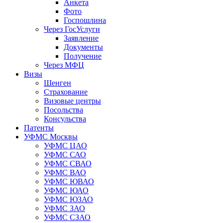
Анкета
Фото
Госпошлина
Через ГосУслуги
Заявление
Документы
Получение
Через МФЦ
Визы
Шенген
Страхование
Визовые центры
Посольства
Консульства
Патенты
УФМС Москвы
УФМС ЦАО
УФМС САО
УФМС СВАО
УФМС ВАО
УФМС ЮВАО
УФМС ЮАО
УФМС ЮЗАО
УФМС ЗАО
УФМС СЗАО