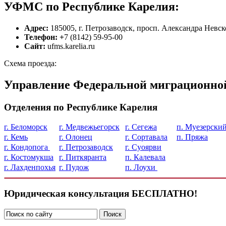
УФМС по Республике Карелия:
Адрес:
185005, г. Петрозаводск, просп. Александра Невск
Телефон: +
7 (8142) 59-95-00
Сайт:
ufms.karelia.ru
Схема проезда:
Управление Федеральной миграционной
Отделения по Республике Карелия
г. Беломорск
г. Медвежьегорск
г. Сегежа
п. Муезерски
г. Кемь
г. Олонец
г. Сортавала
п. Пряжа
г. Кондопога
г. Петрозаводск
г. Суоярви
г. Костомукша
г. Питкяранта
п. Калевала
г. Лахденпохья
г. Пудож
п. Лоухи
Юридическая консультация БЕСПЛАТНО!