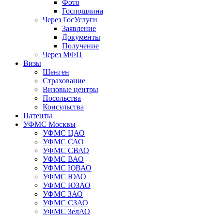
Фото
Госпошлина
Через ГосУслуги
Заявление
Документы
Получение
Через МФЦ
Визы
Шенген
Страхование
Визовые центры
Посольства
Консульства
Патенты
УФМС Москвы
УФМС ЦАО
УФМС САО
УФМС СВАО
УФМС ВАО
УФМС ЮВАО
УФМС ЮАО
УФМС ЮЗАО
УФМС ЗАО
УФМС СЗАО
УФМС ЗелАО