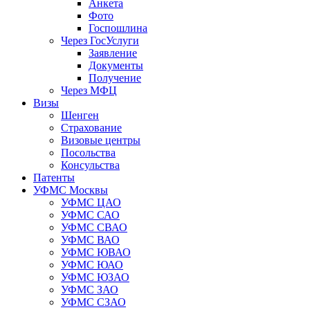
Анкета
Фото
Госпошлина
Через ГосУслуги
Заявление
Документы
Получение
Через МФЦ
Визы
Шенген
Страхование
Визовые центры
Посольства
Консульства
Патенты
УФМС Москвы
УФМС ЦАО
УФМС САО
УФМС СВАО
УФМС ВАО
УФМС ЮВАО
УФМС ЮАО
УФМС ЮЗАО
УФМС ЗАО
УФМС СЗАО