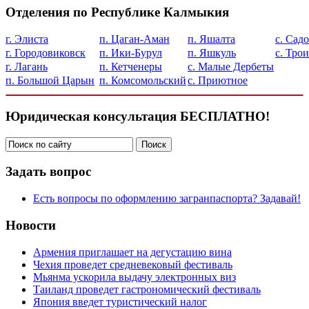
Отделения по Республике Калмыкия
г. Элиста
п. Цаган-Аман
п. Яшалта
с. Сад
г. Городовиковск
п. Ики-Бурул
п. Яшкуль
с. Тро
г. Лагань
п. Кетченеры
с. Малые Дербеты
п. Большой Царын
п. Комсомольский
с. Приютное
Юридическая консультация БЕСПЛАТНО!
Задать вопрос
Есть вопросы по оформлению загранпаспорта? Задавай!
Новости
Армения приглашает на дегустацию вина
Чехия проведет средневековый фестиваль
Мьянма ускорила выдачу электронных виз
Таиланд проведет гастрономический фестиваль
Япония введет туристический налог