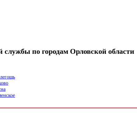
 службы по городам Орловской области
алегощь
ково
сна
менское