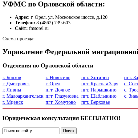
УФМС по Орловской области:
Адрес:
г. Орел, ул. Московское шоссе, д.120
Телефон:
8 (4862) 739-603
Сайт:
fmsorel.ru
Схема проезда:
Управление Федеральной миграционной
Отделения по Орловской области
г. Болхов
г. Новосиль
пгт. Хотинец
пгт. З
г. Дмитровск
г. Орел
пгт. Красная Заря
с. Сос
г. Ливны
пгт. Долгое
пгт. Нарышкино
с. Тро
г. Малоархангельск
пгт. Глазуновка
пгт. Шаблыкино
с. Зна
г. Мценск
пгт. Хомутово
пгт. Верховье
Юридическая консультация БЕСПЛАТНО!