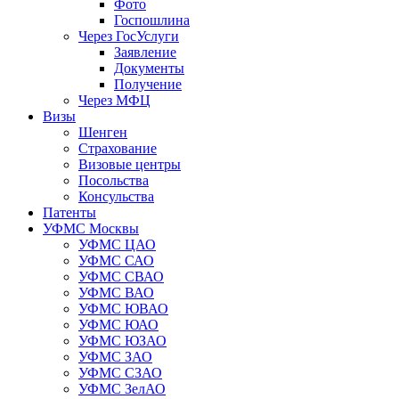
Фото
Госпошлина
Через ГосУслуги
Заявление
Документы
Получение
Через МФЦ
Визы
Шенген
Страхование
Визовые центры
Посольства
Консульства
Патенты
УФМС Москвы
УФМС ЦАО
УФМС САО
УФМС СВАО
УФМС ВАО
УФМС ЮВАО
УФМС ЮАО
УФМС ЮЗАО
УФМС ЗАО
УФМС СЗАО
УФМС ЗелАО