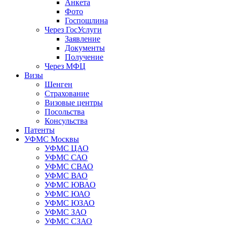
Анкета
Фото
Госпошлина
Через ГосУслуги
Заявление
Документы
Получение
Через МФЦ
Визы
Шенген
Страхование
Визовые центры
Посольства
Консульства
Патенты
УФМС Москвы
УФМС ЦАО
УФМС САО
УФМС СВАО
УФМС ВАО
УФМС ЮВАО
УФМС ЮАО
УФМС ЮЗАО
УФМС ЗАО
УФМС СЗАО