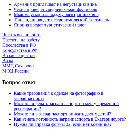
Армения приглашает на дегустацию вина
Чехия проведет средневековый фестиваль
Мьянма ускорила выдачу электронных виз
Таиланд проведет гастрономический фестиваль
Япония введет туристический налог
Читать все новости
Патенты на работу
Посольства в РФ
Консульства в РФ
Визовые центры
Визы
ММЦ Сахарово
МФЦ России
Вопрос-ответ
Какие требования к одежде на фотографию в
загранпаспорт?
Можно ли делать загранпаспорт по месту временной
регистрации?
Можно ли в загранпаспорт вписать двоих детей?
Как узнать готовность загранпаспорта в Екатеринбурге?
Нужна ли справка формы 32, если нет военника?