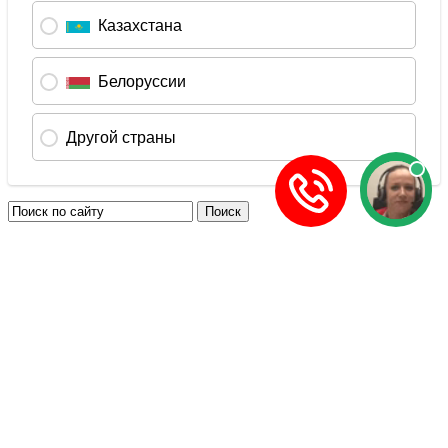
Задать вопрос
Есть вопросы по оформлению загранпаспорта? Задавай!
Новости
Армения приглашает на дегустацию вина
Чехия проведет средневековый фестиваль
Мьянма ускорила выдачу электронных виз
Таиланд проведет гастрономический фестиваль
Япония введет туристический налог