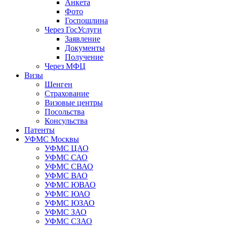
Анкета
Фото
Госпошлина
Через ГосУслуги
Заявление
Документы
Получение
Через МФЦ
Визы
Шенген
Страхование
Визовые центры
Посольства
Консульства
Патенты
УФМС Москвы
УФМС ЦАО
УФМС САО
УФМС СВАО
УФМС ВАО
УФМС ЮВАО
УФМС ЮАО
УФМС ЮЗАО
УФМС ЗАО
УФМС СЗАО