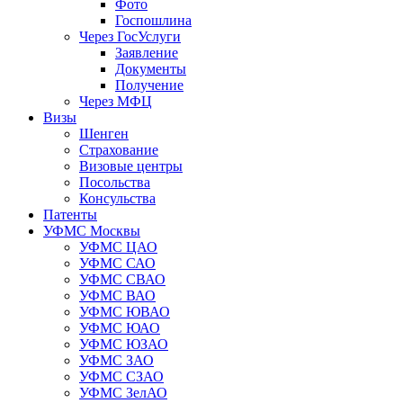
Фото
Госпошлина
Через ГосУслуги
Заявление
Документы
Получение
Через МФЦ
Визы
Шенген
Страхование
Визовые центры
Посольства
Консульства
Патенты
УФМС Москвы
УФМС ЦАО
УФМС САО
УФМС СВАО
УФМС ВАО
УФМС ЮВАО
УФМС ЮАО
УФМС ЮЗАО
УФМС ЗАО
УФМС СЗАО
УФМС ЗелАО