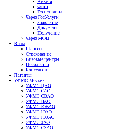
Анкета
Фото
Госпошлина
Через ГосУслуги
Заявление
Документы
Получение
Через МФЦ
Визы
Шенген
Страхование
Визовые центры
Посольства
Консульства
Патенты
УФМС Москвы
УФМС ЦАО
УФМС САО
УФМС СВАО
УФМС ВАО
УФМС ЮВАО
УФМС ЮАО
УФМС ЮЗАО
УФМС ЗАО
УФМС СЗАО