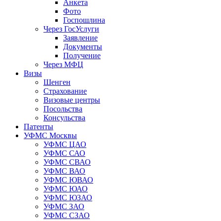
Анкета
Фото
Госпошлина
Через ГосУслуги
Заявление
Документы
Получение
Через МФЦ
Визы
Шенген
Страхование
Визовые центры
Посольства
Консульства
Патенты
УФМС Москвы
УФМС ЦАО
УФМС САО
УФМС СВАО
УФМС ВАО
УФМС ЮВАО
УФМС ЮАО
УФМС ЮЗАО
УФМС ЗАО
УФМС СЗАО