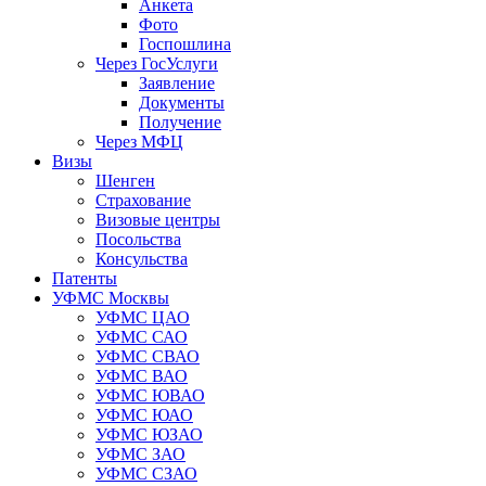
Анкета
Фото
Госпошлина
Через ГосУслуги
Заявление
Документы
Получение
Через МФЦ
Визы
Шенген
Страхование
Визовые центры
Посольства
Консульства
Патенты
УФМС Москвы
УФМС ЦАО
УФМС САО
УФМС СВАО
УФМС ВАО
УФМС ЮВАО
УФМС ЮАО
УФМС ЮЗАО
УФМС ЗАО
УФМС СЗАО