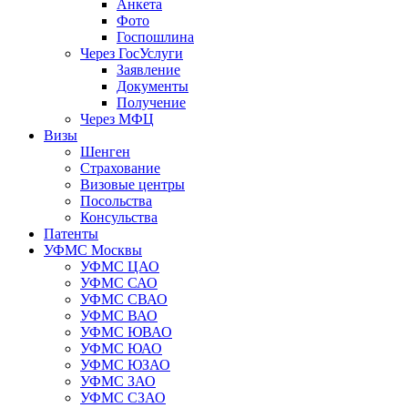
Анкета
Фото
Госпошлина
Через ГосУслуги
Заявление
Документы
Получение
Через МФЦ
Визы
Шенген
Страхование
Визовые центры
Посольства
Консульства
Патенты
УФМС Москвы
УФМС ЦАО
УФМС САО
УФМС СВАО
УФМС ВАО
УФМС ЮВАО
УФМС ЮАО
УФМС ЮЗАО
УФМС ЗАО
УФМС СЗАО