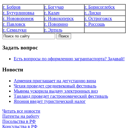
г. Бобров
г. Богучар
г. Борисоглебск
г. Бутурлиновка
г. Калач
г. Лиски
г. Нововоронеж
г. Новохоперск
г. Острогожск
г. Павловск
г. Поворино
г. Россошь
г. Семилуки
г. Эртиль
Задать вопрос
Есть вопросы по оформлению загранпаспорта? Задавай!
Новости
Армения приглашает на дегустацию вина
Чехия проведет средневековый фестиваль
Мьянма ускорила выдачу электронных виз
Таиланд проведет гастрономический фестиваль
Япония введет туристический налог
Читать все новости
Патенты на работу
Посольства в РФ
Консульства в РФ