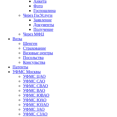
Анкета
Фото
Госпошлина
Через ГосУслуги
Заявление
Документы
Получение
Через МФЦ
Визы
Шенген
Страхование
Визовые центры
Посольства
Консульства
Патенты
УФМС Москвы
УФМС ЦАО
УФМС САО
УФМС СВАО
УФМС ВАО
УФМС ЮВАО
УФМС ЮАО
УФМС ЮЗАО
УФМС ЗАО
УФМС СЗАО