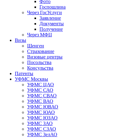
Фото
Госпошлина
Через ГосУслуги
Заявление
Документы
Получение
Через МФЦ
Визы
Шенген
Страхование
Визовые центры
Посольства
Консульства
Патенты
УФМС Москвы
УФМС ЦАО
УФМС САО
УФМС СВАО
УФМС ВАО
УФМС ЮВАО
УФМС ЮАО
УФМС ЮЗАО
УФМС ЗАО
УФМС СЗАО
УФМС ЗелАО