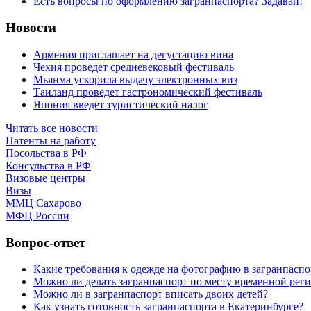
Есть вопросы по оформлению загранпаспорта? Задавай!
Новости
Армения приглашает на дегустацию вина
Чехия проведет средневековый фестиваль
Мьянма ускорила выдачу электронных виз
Таиланд проведет гастрономический фестиваль
Япония введет туристический налог
Читать все новости
Патенты на работу
Посольства в РФ
Консульства в РФ
Визовые центры
Визы
ММЦ Сахарово
МФЦ России
Вопрос-ответ
Какие требования к одежде на фотографию в загранпаспо
Можно ли делать загранпаспорт по месту временной рег
Можно ли в загранпаспорт вписать двоих детей?
Как узнать готовность загранпаспорта в Екатеринбурге?