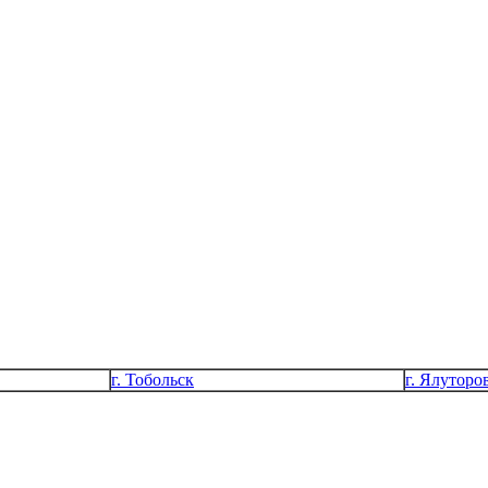
г. Тобольск
г. Ялуторо