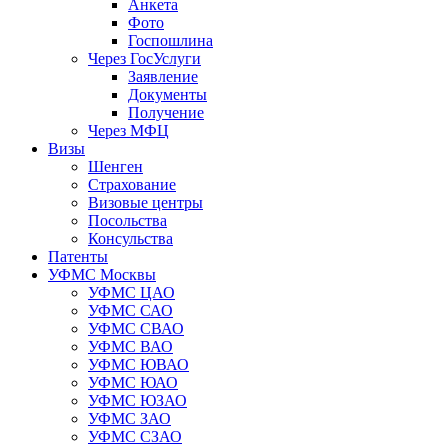
Анкета
Фото
Госпошлина
Через ГосУслуги
Заявление
Документы
Получение
Через МФЦ
Визы
Шенген
Страхование
Визовые центры
Посольства
Консульства
Патенты
УФМС Москвы
УФМС ЦАО
УФМС САО
УФМС СВАО
УФМС ВАО
УФМС ЮВАО
УФМС ЮАО
УФМС ЮЗАО
УФМС ЗАО
УФМС СЗАО