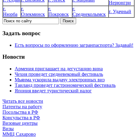
Нерюнгри
г.
г.
г.
г.
г. Удачный
Нюрба
Олекминск
Покровск
Среднеколымск
Задать вопрос
Есть вопросы по оформлению загранпаспорта? Задавай!
Новости
Армения приглашает на дегустацию вина
Чехия проведет средневековый фестиваль
Мьянма ускорила выдачу электронных виз
Таиланд проведет гастрономический фестиваль
Япония введет туристический налог
Читать все новости
Патенты на работу
Посольства в РФ
Консульства в РФ
Визовые центры
Визы
ММЦ Сахарово