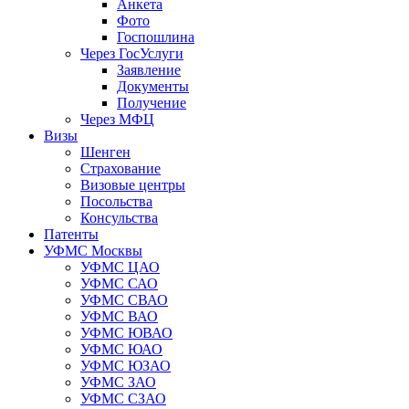
Анкета
Фото
Госпошлина
Через ГосУслуги
Заявление
Документы
Получение
Через МФЦ
Визы
Шенген
Страхование
Визовые центры
Посольства
Консульства
Патенты
УФМС Москвы
УФМС ЦАО
УФМС САО
УФМС СВАО
УФМС ВАО
УФМС ЮВАО
УФМС ЮАО
УФМС ЮЗАО
УФМС ЗАО
УФМС СЗАО