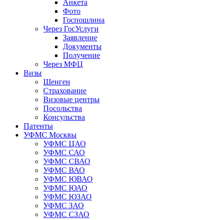
Анкета
Фото
Госпошлина
Через ГосУслуги
Заявление
Документы
Получение
Через МФЦ
Визы
Шенген
Страхование
Визовые центры
Посольства
Консульства
Патенты
УФМС Москвы
УФМС ЦАО
УФМС САО
УФМС СВАО
УФМС ВАО
УФМС ЮВАО
УФМС ЮАО
УФМС ЮЗАО
УФМС ЗАО
УФМС СЗАО