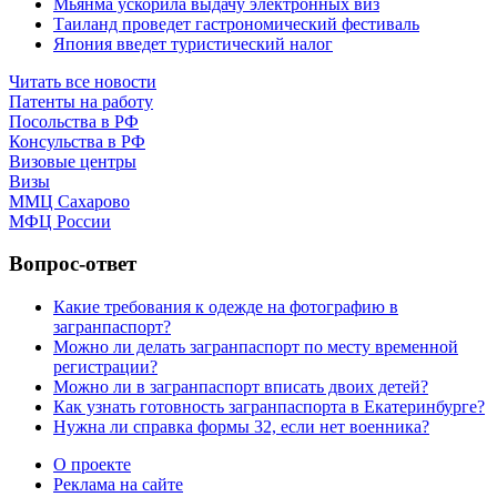
Мьянма ускорила выдачу электронных виз
Таиланд проведет гастрономический фестиваль
Япония введет туристический налог
Читать все новости
Патенты на работу
Посольства в РФ
Консульства в РФ
Визовые центры
Визы
ММЦ Сахарово
МФЦ России
Вопрос-ответ
Какие требования к одежде на фотографию в
загранпаспорт?
Можно ли делать загранпаспорт по месту временной
регистрации?
Можно ли в загранпаспорт вписать двоих детей?
Как узнать готовность загранпаспорта в Екатеринбурге?
Нужна ли справка формы 32, если нет военника?
О проекте
Реклама на сайте