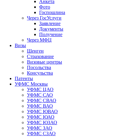
Анкета
Фото
Госпошлина
Через ГосУслуги
Заявление
Документы
Получение
Через МФЦ
Визы
Шенген
Страхование
Визовые центры
Посольства
Консульства
Патенты
УФМС Москвы
УФМС ЦАО
УФМС САО
УФМС СВАО
УФМС ВАО
УФМС ЮВАО
УФМС ЮАО
УФМС ЮЗАО
УФМС ЗАО
УФМС СЗАО