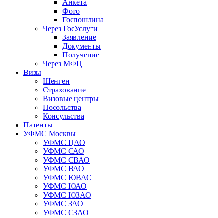
Анкета
Фото
Госпошлина
Через ГосУслуги
Заявление
Документы
Получение
Через МФЦ
Визы
Шенген
Страхование
Визовые центры
Посольства
Консульства
Патенты
УФМС Москвы
УФМС ЦАО
УФМС САО
УФМС СВАО
УФМС ВАО
УФМС ЮВАО
УФМС ЮАО
УФМС ЮЗАО
УФМС ЗАО
УФМС СЗАО