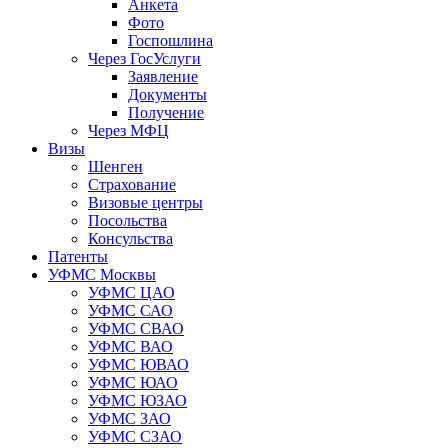
Анкета
Фото
Госпошлина
Через ГосУслуги
Заявление
Документы
Получение
Через МФЦ
Визы
Шенген
Страхование
Визовые центры
Посольства
Консульства
Патенты
УФМС Москвы
УФМС ЦАО
УФМС САО
УФМС СВАО
УФМС ВАО
УФМС ЮВАО
УФМС ЮАО
УФМС ЮЗАО
УФМС ЗАО
УФМС СЗАО