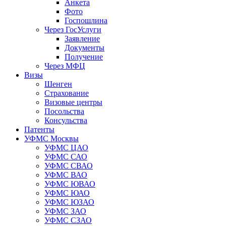
Анкета
Фото
Госпошлина
Через ГосУслуги
Заявление
Документы
Получение
Через МФЦ
Визы
Шенген
Страхование
Визовые центры
Посольства
Консульства
Патенты
УФМС Москвы
УФМС ЦАО
УФМС САО
УФМС СВАО
УФМС ВАО
УФМС ЮВАО
УФМС ЮАО
УФМС ЮЗАО
УФМС ЗАО
УФМС СЗАО