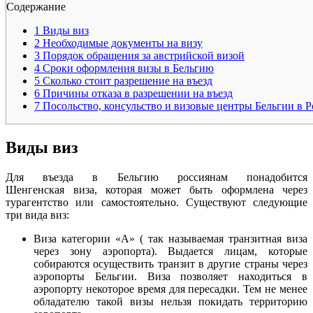
Содержание
1
Виды виз
2
Необходимые документы на визу
3
Порядок обращения за австрийской визой
4
Сроки оформления визы в Бельгию
5
Сколько стоит разрешение на въезд
6
Причины отказа в разрешении на въезд
7
Посольство, консульство и визовые центры Бельгии в 
Виды виз
Для въезда в Бельгию россиянам понадобится
Шенгенская виза, которая может быть оформлена через
турагентство или самостоятельно. Существуют следующие
три вида виз:
Виза категории «A» ( так называемая транзитная виза
через зону аэропорта). Выдается лицам, которые
собираются осуществить транзит в другие страны через
аэропорты Бельгии. Виза позволяет находиться в
аэропорту некоторое время для пересадки. Тем не менее
обладателю такой визы нельзя покидать территорию