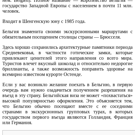
нем. Belgien). Полное название — Королевство Бельгия —
государство Западной Европы с населением в почти 11 млн.
человек.
Входит в Шенгенскую зону с 1985 года.
Бельгия знаменита своими экскурсионными маршрутами с
обязательным посещением столицы страны — Брюсселя.
Здесь хорошо сохранились архитектурные памятники периода
Средневековья, в частности готические замки, которые
привлекают ценителей этого направления со всего мира.
Туристов влечет вкусный шоколад и относительно недорогие
бриллианты, а также возможность поправить здоровье на
всемирно известном курорте Остенде.
Если у вас возникло желание поехать в Бельгию, в первую
очередь вам нужно озадачиться получением разрешения на
въезд в эту страну. Бельгийская виза не может «похвастаться»
высокой популярностью оформления. Это объясняется тем,
что Бельгию обычно посещают вместе с ее соседними
странами в экскурсионных групповых турах, в которых
государством первого въезда являются Голландия, Франция
или Германия.