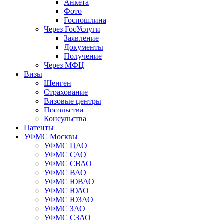
Анкета
Фото
Госпошлина
Через ГосУслуги
Заявление
Документы
Получение
Через МФЦ
Визы
Шенген
Страхование
Визовые центры
Посольства
Консульства
Патенты
УФМС Москвы
УФМС ЦАО
УФМС САО
УФМС СВАО
УФМС ВАО
УФМС ЮВАО
УФМС ЮАО
УФМС ЮЗАО
УФМС ЗАО
УФМС СЗАО