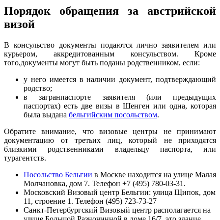
Порядок обращения за австрийской
визой
В консульство документы подаются лично заявителем или
курьером, аккредитованным консульством. Кроме
того,документы могут быть поданы родственником, если:
у него имеется в наличии документ, подтверждающий
родство;
в загранпаспорте заявителя (или предыдущих
паспортах) есть две визы в Шенген или одна, которая
была выдана
бельгийским посольством
.
Обратите внимание, что визовые центры не принимают
документацию от третьих лиц, который не приходятся
близкими родственниками владельцу паспорта, или
турагентств.
Посольство Бельгии
в Москве находится на улице Малая
Молчановка, дом 7. Телефон +7 (495) 780-03-31.
Московский Визовый центр Бельгии: улица Щипок, дом
11, строение 1. Телефон (495) 723-73-27
Санкт-Петербургский Визовый центр располагается на
улице Большой Разночинной в доме 16/7, это здание