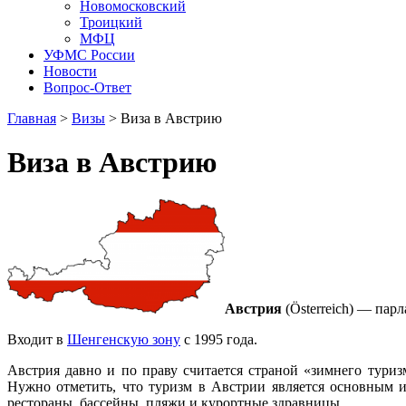
Новомосковский
Троицкий
МФЦ
УФМС России
Новости
Вопрос-Ответ
Главная
>
Визы
> Виза в Австрию
Виза в Австрию
Австрия
(Österreich) — пар
Входит в
Шенгенскую зону
с 1995 года.
Австрия давно и по праву считается страной «зимнего тур
Нужно отметить, что туризм в Австрии является основным и
рестораны, бассейны, пляжи и курортные здравницы.