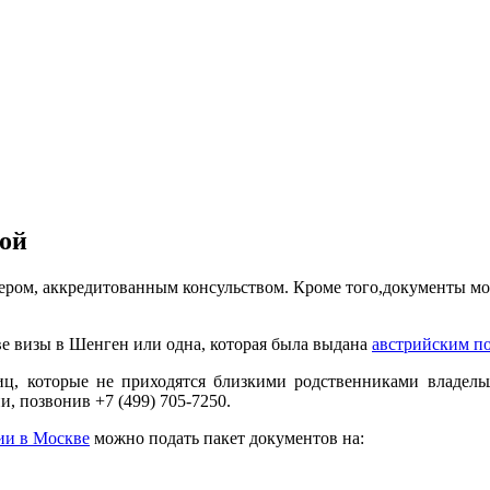
зой
ером, аккредитованным консульством. Кроме того,документы мо
ве визы в Шенген или одна, которая была выдана
австрийским п
, которые не приходятся близкими родственниками владельцу
, позвонив +7 (499) 705-7250.
ии в Москве
можно подать пакет документов на: