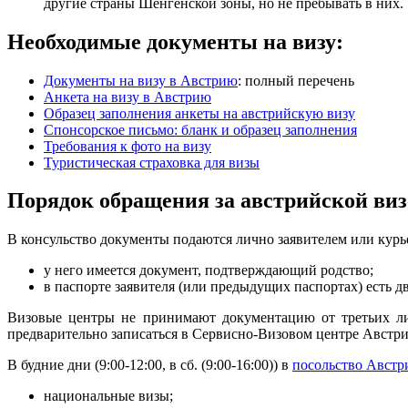
другие страны Шенгенской зоны, но не пребывать в них.
Необходимые документы на визу:
Документы на визу в Австрию
: полный перечень
Анкета на визу в Австрию
Образец заполнения анкеты на австрийскую визу
Спонсорское письмо: бланк и образец заполнения
Требования к фото на визу
Туристическая страховка для визы
Порядок обращения за австрийской ви
В консульство документы подаются лично заявителем или курь
у него имеется документ, подтверждающий родство;
в паспорте заявителя (или предыдущих паспортах) есть д
Визовые центры не принимают документацию от третьих лиц
предварительно записаться в Сервисно-Визовом центре Австрии
В будние дни (9:00-12:00, в сб. (9:00-16:00)) в
посольство Австр
национальные визы;