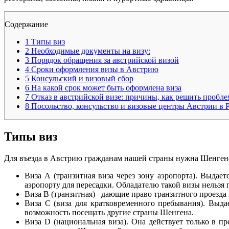
Содержание
1
Типы виз
2
Необходимые документы на визу:
3
Порядок обращения за австрийской визой
4
Сроки оформления визы в Австрию
5
Консульский и визовый сбор
6
На какой срок может быть оформлена виза
7
Отказ в австрийской визе: причины, как решить пробле
8
Посольство, консульство и визовые центры Австрии в 
Типы виз
Для въезда в Австрию гражданам нашей страны нужна Шенгенс
Виза A (транзитная виза через зону аэропорта). Выдае
аэропорту для пересадки. Обладателю такой визы нельзя 
Виза В (транзитная)– дающие право транзитного проезда 
Виза С (виза для кратковременного пребывания). Выда
возможность посещать другие страны Шенгена.
Виза D (национальная виза). Она действует только в пр