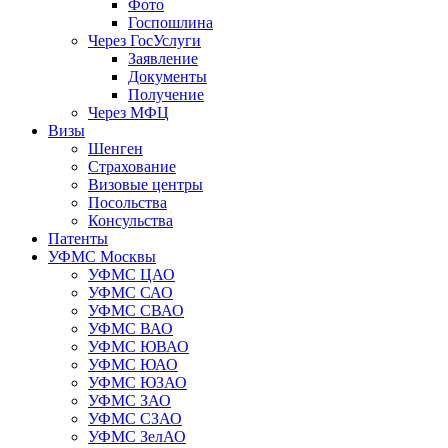
Фото
Госпошлина
Через ГосУслуги
Заявление
Документы
Получение
Через МФЦ
Визы
Шенген
Страхование
Визовые центры
Посольства
Консульства
Патенты
УФМС Москвы
УФМС ЦАО
УФМС САО
УФМС СВАО
УФМС ВАО
УФМС ЮВАО
УФМС ЮАО
УФМС ЮЗАО
УФМС ЗАО
УФМС СЗАО
УФМС ЗелАО