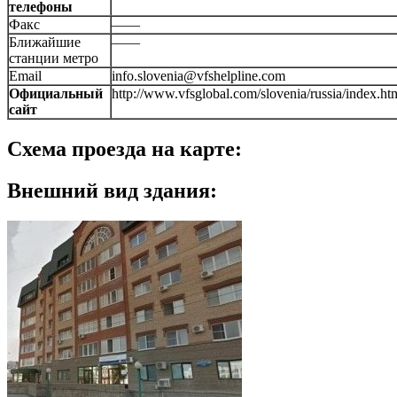
телефоны
Факс
——
Ближайшие
——
станции метро
Email
info.slovenia@vfshelpline.com
Официальный
http://www.vfsglobal.com/slovenia/russia/index.ht
сайт
Схема проезда на карте:
Внешний вид здания: