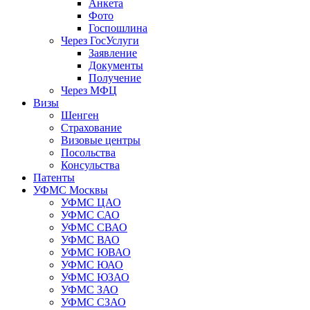
Анкета
Фото
Госпошлина
Через ГосУслуги
Заявление
Документы
Получение
Через МФЦ
Визы
Шенген
Страхование
Визовые центры
Посольства
Консульства
Патенты
УФМС Москвы
УФМС ЦАО
УФМС САО
УФМС СВАО
УФМС ВАО
УФМС ЮВАО
УФМС ЮАО
УФМС ЮЗАО
УФМС ЗАО
УФМС СЗАО