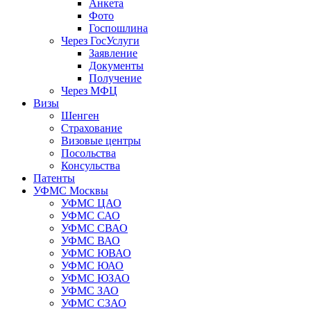
Анкета
Фото
Госпошлина
Через ГосУслуги
Заявление
Документы
Получение
Через МФЦ
Визы
Шенген
Страхование
Визовые центры
Посольства
Консульства
Патенты
УФМС Москвы
УФМС ЦАО
УФМС САО
УФМС СВАО
УФМС ВАО
УФМС ЮВАО
УФМС ЮАО
УФМС ЮЗАО
УФМС ЗАО
УФМС СЗАО