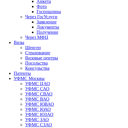
Анкета
Фото
Госпошлина
Через ГосУслуги
Заявление
Документы
Получение
Через МФЦ
Визы
Шенген
Страхование
Визовые центры
Посольства
Консульства
Патенты
УФМС Москвы
УФМС ЦАО
УФМС САО
УФМС СВАО
УФМС ВАО
УФМС ЮВАО
УФМС ЮАО
УФМС ЮЗАО
УФМС ЗАО
УФМС СЗАО