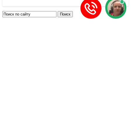
Задать вопрос
Есть вопросы по оформлению загранпаспорта? Задавай!
Новости
Армения приглашает на дегустацию вина
Чехия проведет средневековый фестиваль
Мьянма ускорила выдачу электронных виз
Таиланд проведет гастрономический фестиваль
Япония введет туристический налог
Читать все новости
Патенты на работу
Посольства в РФ
Консульства в РФ
Визовые центры
Визы
ММЦ Сахарово
МФЦ России