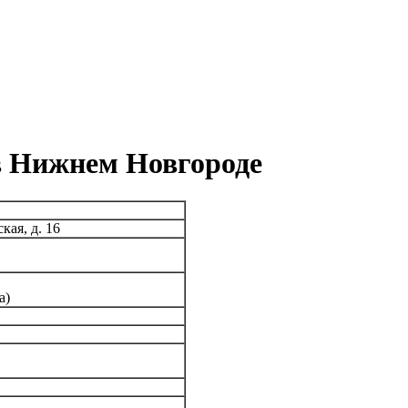
в Нижнем Новгороде
кая, д. 16
а)