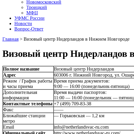
Новомосковский
Троицкий
МФЦ
УФМС России
Новости
Вопрос-Ответ
Главная
>
Визовый центр Нидерландов в Нижнем Новгороде
Визовый центр Нидерландов 
Полное название
Визовый центр Нидерландов
Адрес
603006 г. Нижний Новгород, ул. Ошарс
Режим / График работы
Время приема документов:
и часы приема
9:00 — 16:00 (понедельник-пятница)
Дополнительная
Время выдачи паспортов:
информация
11:00 — 16:00 (понедельник — пятниц
Контактные телефоны
+7 (499) 709-83-38
Факс
——
Ближайшие станции
— Горьковская — 1,2 км
метро
Email
info@netherlandsvac-ru.com
Официальный сайт
http://www.netherlandsvac-ru.com/