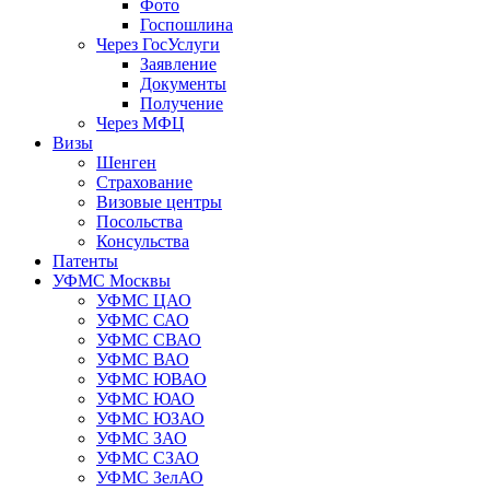
Фото
Госпошлина
Через ГосУслуги
Заявление
Документы
Получение
Через МФЦ
Визы
Шенген
Страхование
Визовые центры
Посольства
Консульства
Патенты
УФМС Москвы
УФМС ЦАО
УФМС САО
УФМС СВАО
УФМС ВАО
УФМС ЮВАО
УФМС ЮАО
УФМС ЮЗАО
УФМС ЗАО
УФМС СЗАО
УФМС ЗелАО