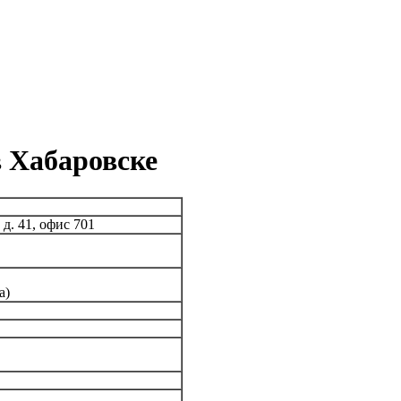
 Хабаровске
 д. 41, офис 701
а)