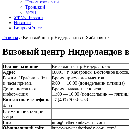
Новомосковский
Троицкий
МФЦ
УФМС России
Новости
Вопрос-Ответ
Главная
>
Визовый центр Нидерландов в Хабаровске
Визовый центр Нидерландов в
Полное название
Визовый центр Нидерландов
Адрес
680014 г. Хабаровск, Восточное шоссе,
Режим / График работы
Время приема документов:
и часы приема
9:00 — 16:00 (понедельник-пятница)
Дополнительная
Время выдачи паспортов:
информация
11:00 — 16:00 (понедельник — пятниц
Контактные телефоны
+7 (499) 709-83-38
Факс
——
Ближайшие станции
——
метро
Email
info@netherlandsvac-ru.com
Официальный сайт
http://www.netherlandsvac-ru.com/