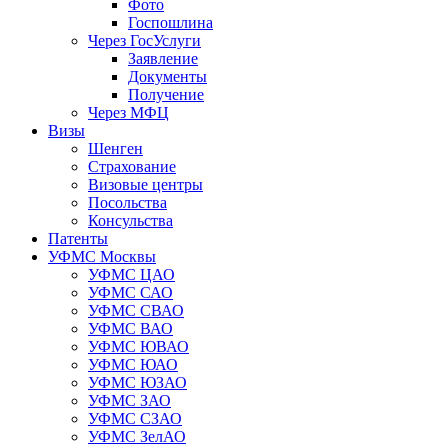
Фото
Госпошлина
Через ГосУслуги
Заявление
Документы
Получение
Через МФЦ
Визы
Шенген
Страхование
Визовые центры
Посольства
Консульства
Патенты
УФМС Москвы
УФМС ЦАО
УФМС САО
УФМС СВАО
УФМС ВАО
УФМС ЮВАО
УФМС ЮАО
УФМС ЮЗАО
УФМС ЗАО
УФМС СЗАО
УФМС ЗелАО