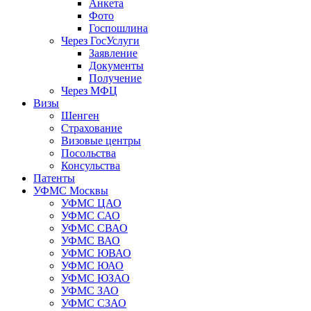
Анкета
Фото
Госпошлина
Через ГосУслуги
Заявление
Документы
Получение
Через МФЦ
Визы
Шенген
Страхование
Визовые центры
Посольства
Консульства
Патенты
УФМС Москвы
УФМС ЦАО
УФМС САО
УФМС СВАО
УФМС ВАО
УФМС ЮВАО
УФМС ЮАО
УФМС ЮЗАО
УФМС ЗАО
УФМС СЗАО