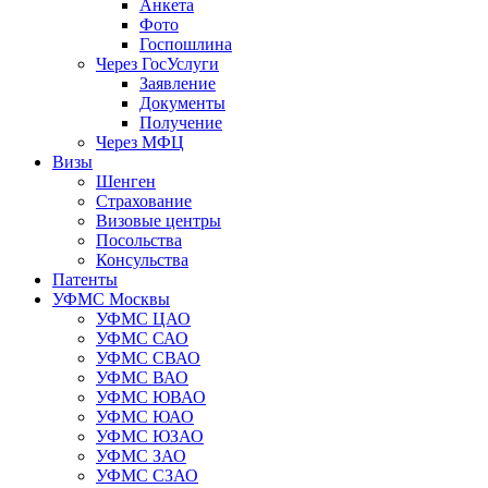
Анкета
Фото
Госпошлина
Через ГосУслуги
Заявление
Документы
Получение
Через МФЦ
Визы
Шенген
Страхование
Визовые центры
Посольства
Консульства
Патенты
УФМС Москвы
УФМС ЦАО
УФМС САО
УФМС СВАО
УФМС ВАО
УФМС ЮВАО
УФМС ЮАО
УФМС ЮЗАО
УФМС ЗАО
УФМС СЗАО