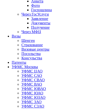
Анкета
Фото
Госпошлина
Через ГосУслуги
Заявление
Документы
Получение
Через МФЦ
Визы
Шенген
Страхование
Визовые центры
Посольства
Консульства
Патенты
УФМС Москвы
УФМС ЦАО
УФМС САО
УФМС СВАО
УФМС ВАО
УФМС ЮВАО
УФМС ЮАО
УФМС ЮЗАО
УФМС ЗАО
УФМС СЗАО