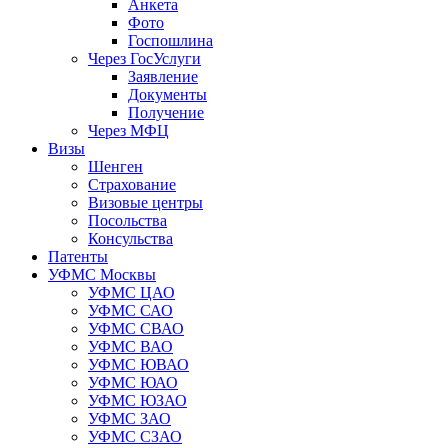
Анкета
Фото
Госпошлина
Через ГосУслуги
Заявление
Документы
Получение
Через МФЦ
Визы
Шенген
Страхование
Визовые центры
Посольства
Консульства
Патенты
УФМС Москвы
УФМС ЦАО
УФМС САО
УФМС СВАО
УФМС ВАО
УФМС ЮВАО
УФМС ЮАО
УФМС ЮЗАО
УФМС ЗАО
УФМС СЗАО