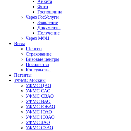
Анкета
Фото
Госпошлина
Через ГосУслуги
Заявление
Документы
Получение
Через МФЦ
Визы
Шенген
Страхование
Визовые центры
Посольства
Консульства
Патенты
УФМС Москвы
УФМС ЦАО
УФМС САО
УФМС СВАО
УФМС ВАО
УФМС ЮВАО
УФМС ЮАО
УФМС ЮЗАО
УФМС ЗАО
УФМС СЗАО